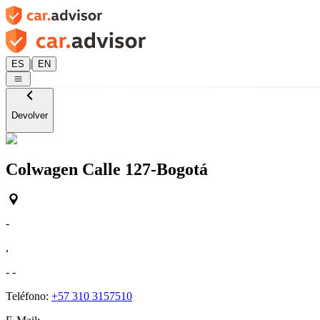
|
ES
EN
Devolver
Colwagen Calle 127-Bogotá
-
,
-
-
Teléfono:
+57 310 3157510