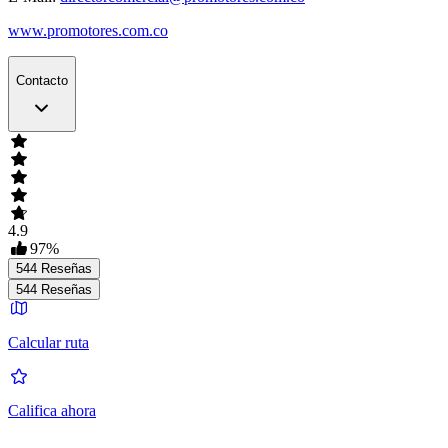
www.promotores.com.co
Contacto
4.9
97
%
544
Reseñas
544
Reseñas
Calcular ruta
Califica ahora